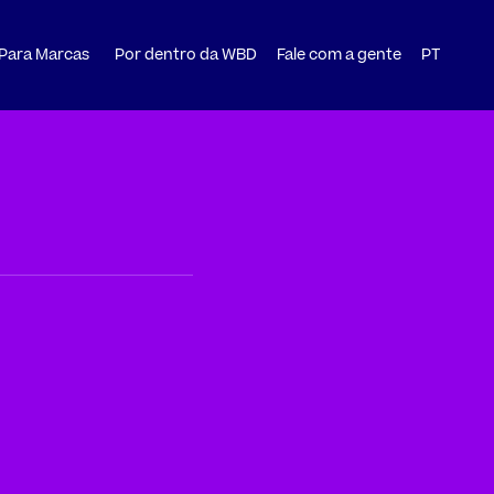
PT
 Para Marcas
Por dentro da WBD
Fale com a gente