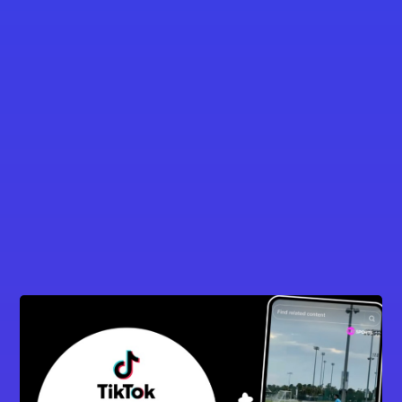
Em Novidades | October 10, 2025
Amstel apresenta documentário sobre futebol
na HBO Max
Ler nota completa